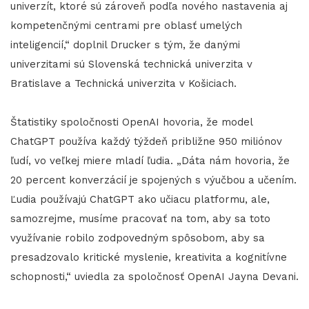
univerzít, ktoré sú zároveň podľa nového nastavenia aj
kompetenčnými centrami pre oblasť umelých
inteligencií,“ doplnil Drucker s tým, že danými
univerzitami sú Slovenská technická univerzita v
Bratislave a Technická univerzita v Košiciach.
Štatistiky spoločnosti OpenAI hovoria, že model
ChatGPT používa každý týždeň približne 950 miliónov
ľudí, vo veľkej miere mladí ľudia. „Dáta nám hovoria, že
20 percent konverzácií je spojených s výučbou a učením.
Ľudia používajú ChatGPT ako učiacu platformu, ale,
samozrejme, musíme pracovať na tom, aby sa toto
využívanie robilo zodpovedným spôsobom, aby sa
presadzovalo kritické myslenie, kreativita a kognitívne
schopnosti,“ uviedla za spoločnosť OpenAI Jayna Devani.