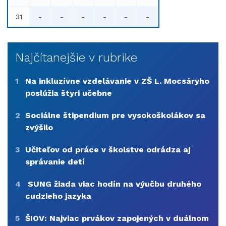
31
-
-
-
-
-
-
Najčítanejšie v rubrike
1
Na inkluzívne vzdelávanie v ZŠ L. Mocsáryho
poslúžia štyri učebne
2
Sociálne štipendium pre vysokoškolákov sa
zvýšilo
3
Učiteľov od práce v školstve odrádza aj
správanie detí
4
SUNG žiada viac hodín na výučbu druhého
cudzieho jazyka
5
ŠIOV: Najviac prvákov zapojených v duálnom