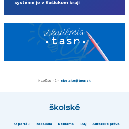
systéme je v Košickom kraji
Napíšte nám
skolske@tasr.sk
O portáli
Redakcia
Reklama
FAQ
Autorské práva