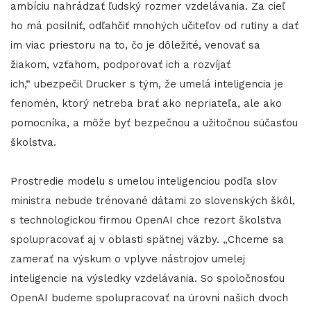
ambíciu nahrádzať ľudský rozmer vzdelávania. Za cieľ
ho má posilniť, odľahčiť mnohých učiteľov od rutiny a dať
im viac priestoru na to, čo je dôležité, venovať sa
žiakom, vzťahom, podporovať ich a rozvíjať
ich,“ ubezpečil Drucker s tým, že umelá inteligencia je
fenomén, ktorý netreba brať ako nepriateľa, ale ako
pomocníka, a môže byť bezpečnou a užitočnou súčasťou
školstva.
Prostredie modelu s umelou inteligenciou podľa slov
ministra nebude trénované dátami zo slovenských škôl,
s technologickou firmou OpenAI chce rezort školstva
spolupracovať aj v oblasti spätnej väzby. „Chceme sa
zamerať na výskum o vplyve nástrojov umelej
inteligencie na výsledky vzdelávania. So spoločnosťou
OpenAI budeme spolupracovať na úrovni našich dvoch