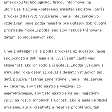
americkou technologickou firmou informoval na
utorňajšej tlačovej konferencii minister školstva Tomáš
Drucker (Hlas-SD). Využívanie umelej inteligencie vo
vzdelávaní bude podľa ministra pre učiteľov dobrovoľné,
prostredie modelu podľa jeho slov nebude trénované
dátami zo slovenských škôl.
Umelá inteligencia je podľa Druckera už súčasťou našej
spoločnosti a deti majú s jej využívaním často viac
skúseností ako ich rodičia či učitelia. „Podľa výskumu z
minulého roka osem až deväť z desiatich mladých ľudí,
detí, používa nástroje generatívnej umelej inteligencie.
Ak chceme, aby tieto nástroje využívali čo
najefektívnejšie, aby tieto nástroje nemali negatívny
vplyv na rozvoj mnohých zručností, ako je nielen kritické
myslenie, ale aj kreativita a riešenie problémov, tak