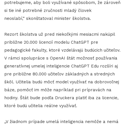
potrebujeme, aby boli využívané spôsobom, že zároveň
si tie iné potrebné zručnosti mladý človek
neoslabí,“ skonštatoval minister školstva.
Rezort školstva už pred niekoľkými mesiacmi nakúpil
približne 20.000 licencií modelu ChatGPT pre
pedagogické fakulty, ktoré vzdelávajú budúcich učiteľov.
V rámci spolupráce s OpenAI štát možnosť používania
generatívnej umelej inteligencie ChatGPT Edu rozšíri aj
pre približne 80.000 učiteľov základných a stredných
škôl. Učitelia budú môcť model využívať na dobrovoľnej
báze, pomôcť im môže napríklad pri prípravách na
hodiny. Štát bude podľa Druckera platiť iba za licencie,
ktoré budú učitelia reálne využívať.
„V žiadnom prípade umelá inteligencia nemôže a nemá