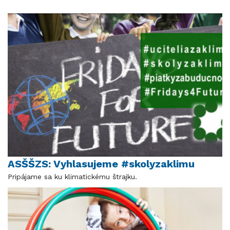
ASŠŠZS: Vyhlasujeme #skolyzaklimu
Pripájame sa ku klimatickému štrajku.