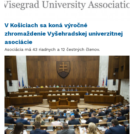
V Košiciach sa koná výročné
zhromaždenie Vyšehradskej univerzitnej
asociácie
Asociácia má 43 riadnych a 12 čestných členov.