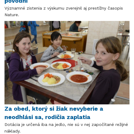
povodní
Významné zistenia z výskumu zverejnil aj prestížny časopis
Nature.
Za obed, ktorý si žiak nevyberie a
neodhlási sa, rodičia zaplatia
Dotácia je určená iba na jedlo, nie sú v nej započítané režijné
náklady.