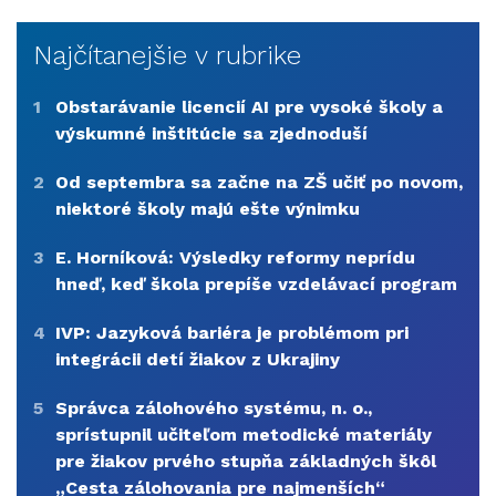
Najčítanejšie v rubrike
1
Obstarávanie licencií AI pre vysoké školy a
výskumné inštitúcie sa zjednoduší
2
Od septembra sa začne na ZŠ učiť po novom,
niektoré školy majú ešte výnimku
3
E. Horníková: Výsledky reformy neprídu
hneď, keď škola prepíše vzdelávací program
4
IVP: Jazyková bariéra je problémom pri
integrácii detí žiakov z Ukrajiny
5
Správca zálohového systému, n. o.,
sprístupnil učiteľom metodické materiály
pre žiakov prvého stupňa základných škôl
„Cesta zálohovania pre najmenších“