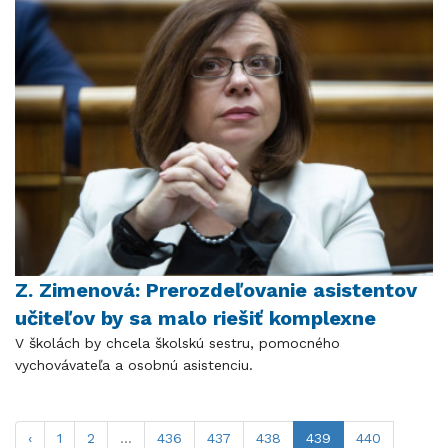
Z. Zimenová: Prerozdeľovanie asistentov
učiteľov by sa malo riešiť komplexne
V školách by chcela školskú sestru, pomocného
vychovávateľa a osobnú asistenciu.
‹
1
2
...
436
437
438
439
440