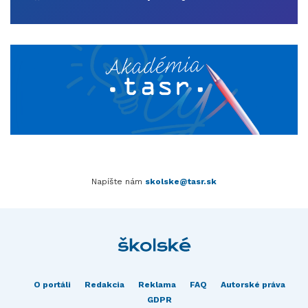
Napíšte nám
skolske@tasr.sk
O portáli
Redakcia
Reklama
FAQ
Autorské práva
GDPR