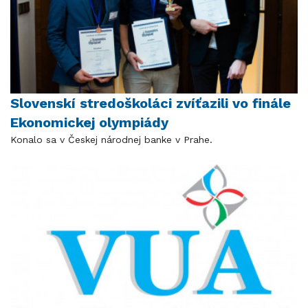
Slovenskí stredoškoláci zvíťazili vo finále
Ekonomickej olympiády
Konalo sa v Českej národnej banke v Prahe.