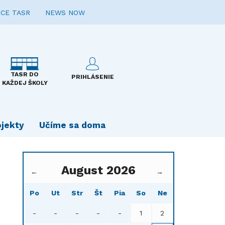
CE TASR
NEWS NOW
TASR DO
PRIHLÁSENIE
KAŽDEJ ŠKOLY
ojekty
Učíme sa doma
August 2026
←
→
Po
Ut
Str
Št
Pia
So
Ne
-
-
-
-
-
1
2