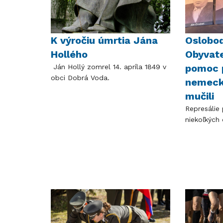
K výročiu úmrtia Jána
Oslobo
Hollého
Obyvate
pomoc 
Ján Hollý zomrel 14. apríla 1849 v
obci Dobrá Voda.
nemeck
mučili
Represálie p
niekoľkých 