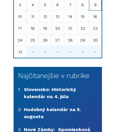
3
4
5
6
7
8
9
10
11
12
13
14
15
16
17
18
19
20
21
22
23
24
25
26
27
28
29
30
31
-
-
-
-
-
-
Najčítanejšie v rubrike
1
Slovensko: Historický
kalendár na 4. júla
2
Hudobný kalendár na 5.
augusta
3
Nové Zámky: Spomienková