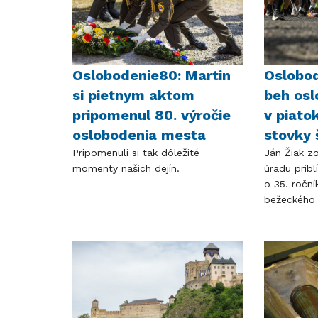
Oslobodenie80: Martin
Oslobod
si pietnym aktom
beh os
pripomenul 80. výročie
v piatok
oslobodenia mesta
stovky 
Pripomenuli si tak dôležité
Ján Žiak z
momenty našich dejín.
úradu priblí
o 35. ročn
bežeckého 