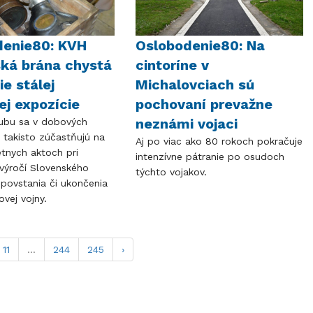
denie80: KVH
Oslobodenie80: Na
ká brána chystá
cintoríne v
ie stálej
Michalovciach sú
ej expozície
pochovaní prevažne
neznámi vojaci
lubu sa v dobových
 takisto zúčastňujú na
Aj po viac ako 80 rokoch pokračuje
etnych aktoch pri
intenzívne pátranie po osudoch
i výročí Slovenského
týchto vojakov.
povstania či ukončenia
ovej vojny.
11
...
244
245
›