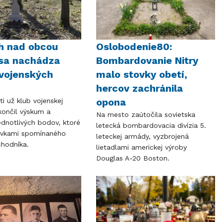
h nad obcou
Oslobodenie80:
 sa nachádza
Bombardovanie Nitry
vojenských
malo stovky obetí,
hercov zachránila
opona
i už klub vojenskej
končil výskum a
Na mesto zaútočila sovietska
ednotlivých bodov, ktoré
letecká bombardovacia divízia 5.
ávkami spomínaného
leteckej armády, vyzbrojená
hodníka.
lietadlami americkej výroby
Douglas A-20 Boston.