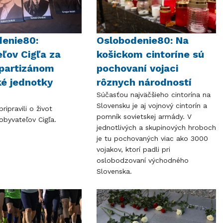
denie80:
Oslobodenie80: Na
ľov Cigľa za
košickom cintoríne sú
partizánom
pochovaní vojaci
é jednotky
rôznych národností
Súčasťou najväčšieho cintorína na
Slovensku je aj vojnový cintorín a
ripravili o život
pomník sovietskej armády. V
obyvateľov Cigľa.
jednotlivých a skupinových hroboch
je tu pochovaných viac ako 3000
vojakov, ktorí padli pri
oslobodzovaní východného
Slovenska.