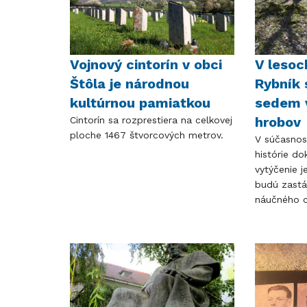
Vojnový cintorín v obci
V lesoc
Štôla je národnou
Rybník
kultúrnou pamiatkou
sedem 
hrobov
Cintorín sa rozprestiera na celkovej
ploche 1467 štvorcových metrov.
V súčasnost
histórie do
vytýčenie j
budú zast
náučného c