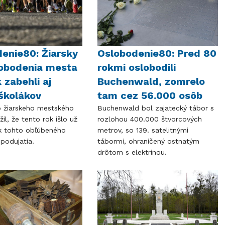
enie80: Žiarsky
Oslobodenie80: Pred 80
lobodenia mesta
rokmi oslobodili
 zabehli aj
Buchenwald, zomrelo
školákov
tam cez 56.000 osôb
o žiarskeho mestského
Buchenwald bol zajatecký tábor s
žil, že tento rok išlo už
rozlohou 400.000 štvorcových
ík tohto obľúbeného
metrov, so 139. satelitnými
podujatia.
tábormi, ohraničený ostnatým
drôtom s elektrinou.