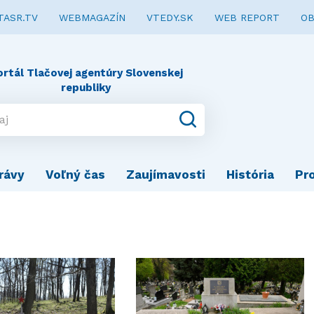
TASR.TV
WEBMAGAZÍN
VTEDY.SK
WEB REPORT
OB
ortál Tlačovej agentúry Slovenskej
republiky
rávy
Voľný čas
Zaujímavosti
História
Pr