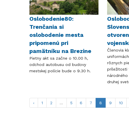
Oslobodenie80:
Oslobo
Trenčania si
Slovens
oslobodenie mesta
otvoren
pripomenú pri
vojensk
pamätníku na Brezine
Členovia k
uniformách
Pietny akt sa začne o 10.00 h,
rôznych pi
odchod autobusu od budovy
príležitost
mestskej polície bude o 9.30 h.
národného 
druhej svet
‹
1
2
...
5
6
7
8
9
10