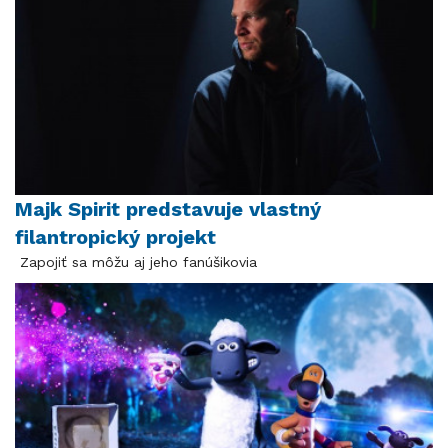
Majk Spirit predstavuje vlastný
filantropický projekt
Zapojiť sa môžu aj jeho fanúšikovia