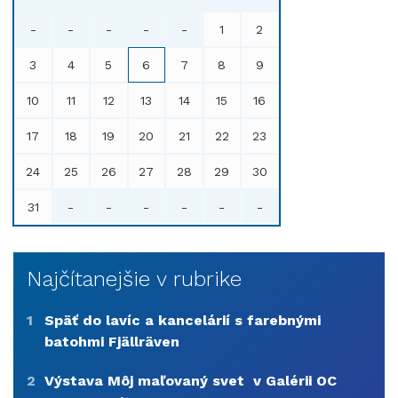
-
-
-
-
-
1
2
3
4
5
6
7
8
9
10
11
12
13
14
15
16
17
18
19
20
21
22
23
24
25
26
27
28
29
30
31
-
-
-
-
-
-
Najčítanejšie v rubrike
1
Späť do lavíc a kancelárií s farebnými
batohmi Fjällräven
2
Výstava Môj maľovaný svet v Galérii OC