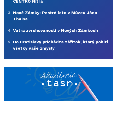
CENTRO Nitra
3
Nové Zámky: Pestré leto v Múzeu Jána
Thaina
4
Vatra zvrchovanosti v Nových Zámkoch
5
Do Bratislavy prichádza zážitok, ktorý pohltí
všetky vaše zmysly