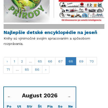
Najlepšie detské encyklopédie na jeseň
Knihy sú výnimočné svojím spracovaním a spôsobom
rozprávania.
‹
1
2
...
65
66
67
68
69
70
71
...
85
86
›
August 2026
←
→
Po
Ut
Str
Št
Pia
So
Ne