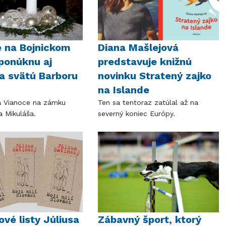
 na Bojnickom
Diana Mašlejová
ponúknu aj
predstavuje knižnú
a svätú Barboru
novinku Stratený zajko
na Islande
sa Vianoce na zámku
Ten sa tentoraz zatúlal až na
a Mikuláša.
severný koniec Európy.
vé listy Júliusa
Zábavný šport, ktorý