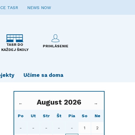
CE TASR
NEWS NOW
TASR DO
PRIHLÁSENIE
KAŽDEJ ŠKOLY
ojekty
Učíme sa doma
August 2026
←
→
Po
Ut
Str
Št
Pia
So
Ne
-
-
-
-
-
1
2