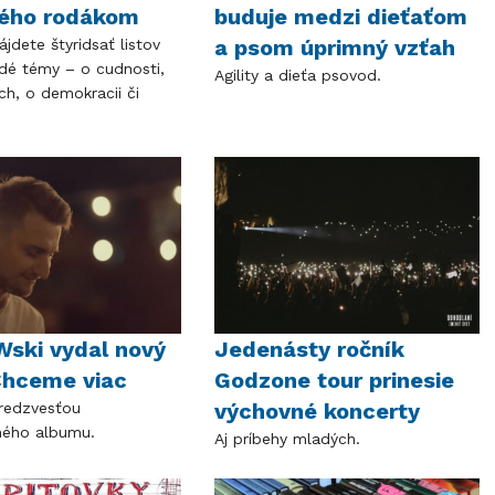
kého rodákom
buduje medzi dieťaťom
a psom úprimný vzťah
ájdete štyridsať listov
dé témy – o cudnosti,
Agility a dieťa psovod.
ch, o demokracii či
ski vydal nový
Jedenásty ročník
Chceme viac
Godzone tour prinesie
výchovné koncerty
predzvesťou
ného albumu.
Aj príbehy mladých.