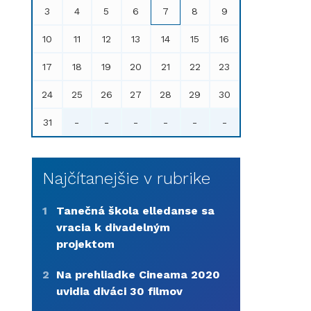
3
4
5
6
7
8
9
10
11
12
13
14
15
16
17
18
19
20
21
22
23
24
25
26
27
28
29
30
31
-
-
-
-
-
-
Najčítanejšie v rubrike
1
Tanečná škola elledanse sa
vracia k divadelným
projektom
2
Na prehliadke Cineama 2020
uvidia diváci 30 filmov