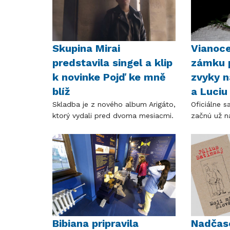
Skupina Mirai
Vianoce
predstavila singel a klip
zámku 
k novinke Pojď ke mně
zvyky n
blíž
a Luciu
Skladba je z nového album Arigáto,
Oficiálne 
ktorý vydali pred dvoma mesiacmi.
začnú už n
Bibiana pripravila
Nadčaso