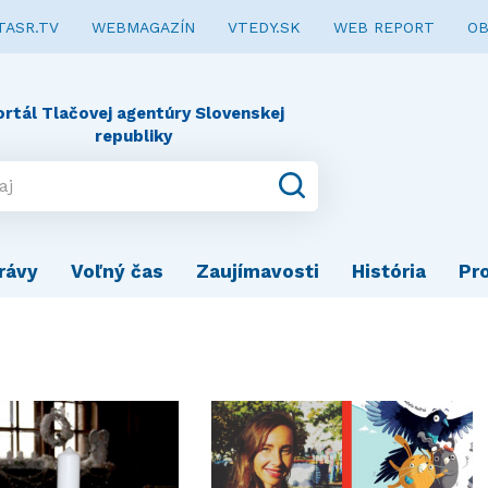
TASR.TV
WEBMAGAZÍN
VTEDY.SK
WEB REPORT
OB
ortál Tlačovej agentúry Slovenskej
republiky
rávy
Voľný čas
Zaujímavosti
História
Pr