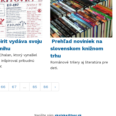
irit vydáva svoju
Prehľad noviniek na
nihu
slovenskom knižnom
trhu
 Chalan, ktorý vynašiel
y inšpiroval pribudnú
Románové trilery aj literatúra pre
Y.
deti.
66
67
...
85
86
›
Napíšte nám
skolske@tasr.sk