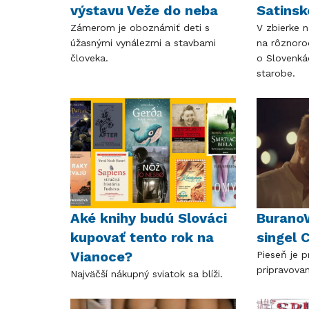
výstavu Veže do neba
Satins
Zámerom je oboznámiť deti s
V zbierke n
úžasnými vynálezmi a stavbami
na rôznoro
človeka.
o Slovenká
starobe.
Aké knihy budú Slováci
BuranoW
kupovať tento rok na
singel 
Vianoce?
Pieseň je 
pripravova
Najväčší nákupný sviatok sa blíži.