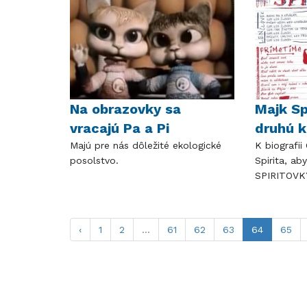
Na obrazovky sa
Majk Sp
vracajú Pa a Pi
druhú k
Majú pre nás dôležité ekologické
K biografii
posolstvo.
Spirita, ab
SPIRITOVK
‹
1
2
...
61
62
63
64
65