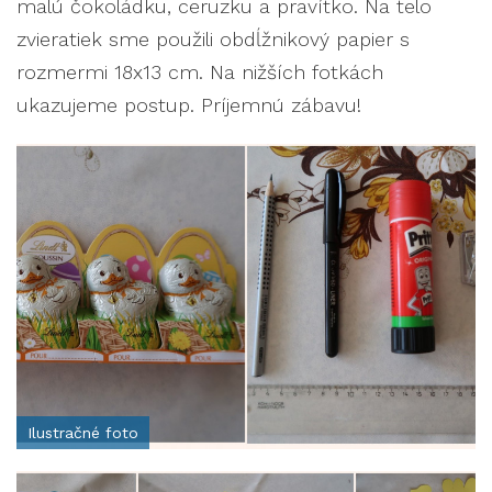
malú čokoládku, ceruzku a pravítko. Na telo
zvieratiek sme použili obdĺžnikový papier s
rozmermi 18x13 cm. Na nižších fotkách
ukazujeme postup. Príjemnú zábavu!
Ilustračné foto