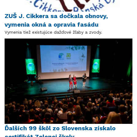
ZUŠ J. Cikkera sa dočkala obnovy,
vymenia okná a opravia fasádu
Vymenia tiež existujúce dažďové žľaby a zvody.
Ďalších 99 škôl zo Slovenska získalo
certifikát Zelenej školy