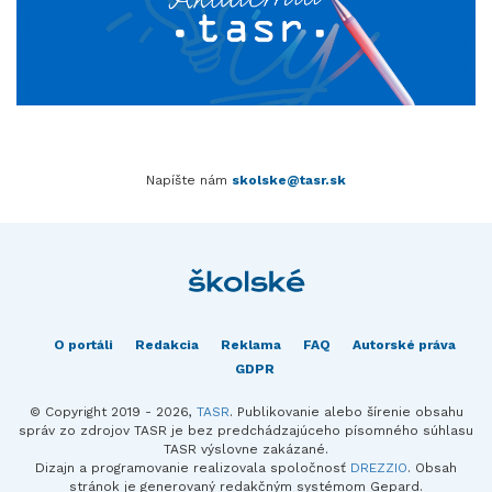
Napíšte nám
skolske@tasr.sk
O portáli
Redakcia
Reklama
FAQ
Autorské práva
GDPR
© Copyright 2019 - 2026,
TASR
. Publikovanie alebo šírenie obsahu
správ zo zdrojov TASR je bez predchádzajúceho písomného súhlasu
TASR výslovne zakázané.
Dizajn a programovanie realizovala spoločnosť
DREZZIO
. Obsah
stránok je generovaný redakčným systémom Gepard.