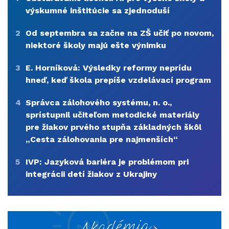
výskumné inštitúcie sa zjednoduší
2
Od septembra sa začne na ZŠ učiť po novom,
niektoré školy majú ešte výnimku
3
E. Horníková: Výsledky reformy neprídu
hneď, keď škola prepíše vzdelávací program
4
Správca zálohového systému, n. o.,
sprístupnil učiteľom metodické materiály
pre žiakov prvého stupňa základných škôl
„Cesta zálohovania pre najmenších“
5
IVP: Jazyková bariéra je problémom pri
integrácii detí žiakov z Ukrajiny