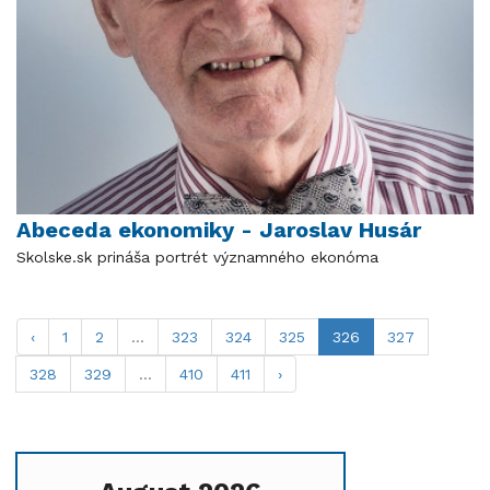
Abeceda ekonomiky - Jaroslav Husár
Skolske.sk prináša portrét významného ekonóma
‹
1
2
...
323
324
325
326
327
328
329
...
410
411
›