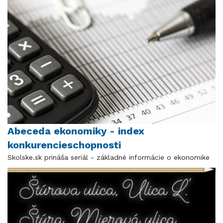
Abeceda ekonomiky - index
konkurencieschopnosti
Skolske.sk prináša seriál - základné informácie o ekonomike