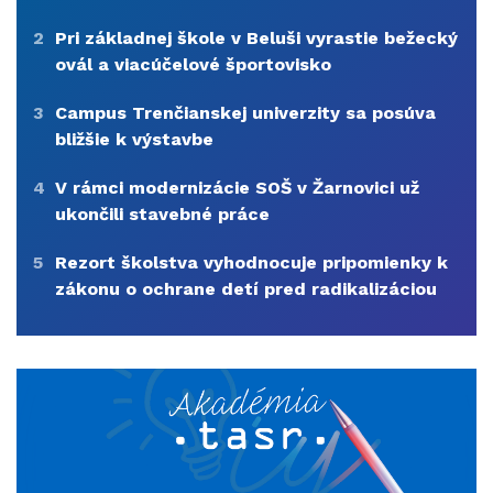
2
Pri základnej škole v Beluši vyrastie bežecký
ovál a viacúčelové športovisko
3
Campus Trenčianskej univerzity sa posúva
bližšie k výstavbe
4
V rámci modernizácie SOŠ v Žarnovici už
ukončili stavebné práce
5
Rezort školstva vyhodnocuje pripomienky k
zákonu o ochrane detí pred radikalizáciou