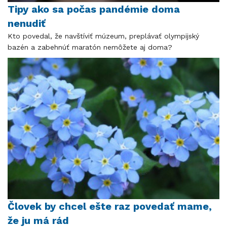
Tipy ako sa počas pandémie doma
nenudiť
Kto povedal, že navštíviť múzeum, preplávať olympijský
bazén a zabehnúť maratón nemôžete aj doma?
Človek by chcel ešte raz povedať mame,
že ju má rád