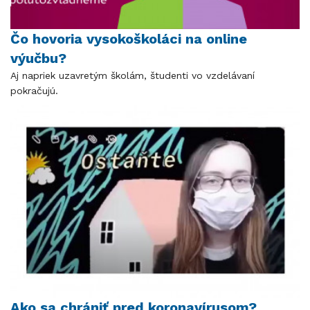
Čo hovoria vysokoškoláci na online
výučbu?
Aj napriek uzavretým školám, študenti vo vzdelávaní
pokračujú.
Ako sa chrániť pred koronavírusom?