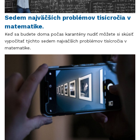
Sedem najväčších problémov tisícročia v
matematike.
Keď sa budete doma počas karantény nudiť môžete si skúsiť
vypočítať týchto sedem najväčších problémov tisícročia v
matematike.