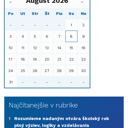
August 2026
←
→
Po
Ut
Str
Št
Pia
So
Ne
-
-
-
-
-
1
2
3
4
5
6
7
8
9
10
11
12
13
14
15
16
17
18
19
20
21
22
23
24
25
26
27
28
29
30
31
-
-
-
-
-
-
Najčítanejšie v rubrike
1
Rozumieme nadaným otvára školský rok
plný výziev, logiky a vzdelávania