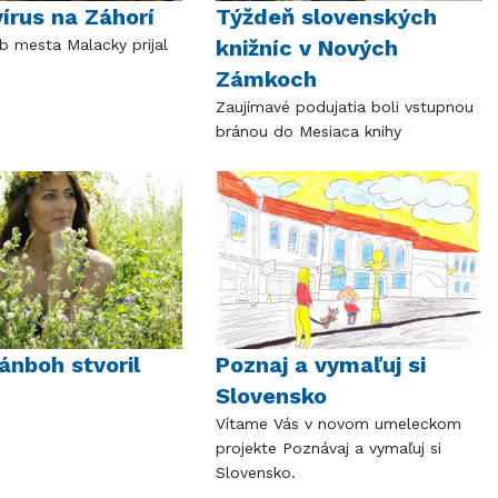
írus na Záhorí
Týždeň slovenských
knižníc v Nových
b mesta Malacky prijal
Zámkoch
Zaujímavé podujatia boli vstupnou
bránou do Mesiaca knihy
ánboh stvoril
Poznaj a vymaľuj si
Slovensko
Vítame Vás v novom umeleckom
projekte Poznávaj a vymaľuj si
Slovensko.