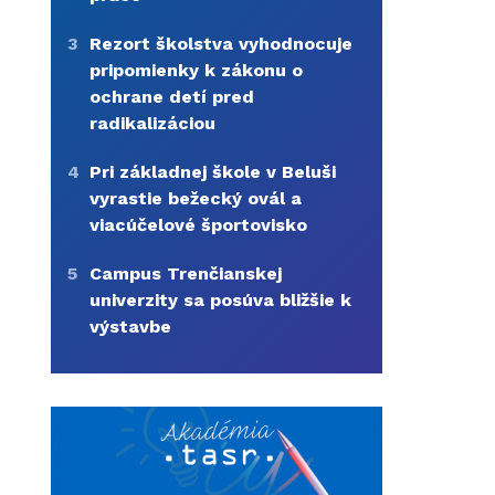
3
Rezort školstva vyhodnocuje
pripomienky k zákonu o
ochrane detí pred
radikalizáciou
4
Pri základnej škole v Beluši
vyrastie bežecký ovál a
viacúčelové športovisko
5
Campus Trenčianskej
univerzity sa posúva bližšie k
výstavbe