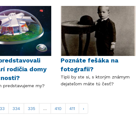
predstavovali
Poznáte fešáka na
arí rodičia domy
fotografii?
nosti?
Tipli by ste si, s ktorým známym
dejateľom máte tú česť?
ch predstavujeme my?
33
334
335
...
410
411
›