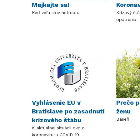
Majkajte sa!
Koronav
Keď veľa slov netreba.
Krízový štá
opatrenia
Vyhlásenie EU v
Prečo p
Bratislave po zasadnutí
ženu
krízového štábu
Báseň
K aktuálnej situácii okolo
koronavírusu COVID-19.