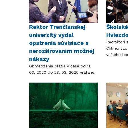
Rektor Trenčianskej
Školské
univerzity vydal
Hviezdo
opatrenia súvisiace s
Recitátori
Chlmci vzd
nerozširovaním možnej
veľkého bás
nákazy
Obmedzenia platia v čase od 11.
03. 2020 do 23. 03. 2020 vrátane.