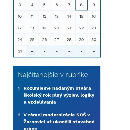
3
4
5
6
7
8
9
10
11
12
13
14
15
16
17
18
19
20
21
22
23
24
25
26
27
28
29
30
31
-
-
-
-
-
-
Najčítanejšie v rubrike
1
Rozumieme nadaným otvára
školský rok plný výziev, logiky
a vzdelávania
2
V rámci modernizácie SOŠ v
Žarnovici už ukončili stavebné
práce