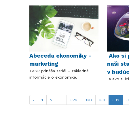
Abeceda ekonomiky -
Ako si 
marketing
naši st
v budúc
TASR prináša seriál - základné
informácie o ekonomike.
A ako si i
‹
1
2
...
329
330
331
332
3