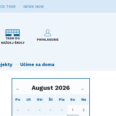
CE TASR
NEWS NOW
TASR DO
PRIHLÁSENIE
KAŽDEJ ŠKOLY
ojekty
Učíme sa doma
August 2026
←
→
Po
Ut
Str
Št
Pia
So
Ne
-
-
-
-
-
1
2