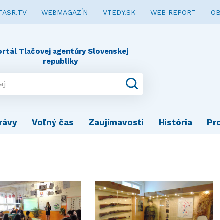
TASR.TV
WEBMAGAZÍN
VTEDY.SK
WEB REPORT
OB
ortál Tlačovej agentúry Slovenskej
republiky
rávy
Voľný čas
Zaujímavosti
História
Pr