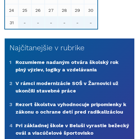
24
25
26
27
28
29
30
31
-
-
-
-
-
-
Najčítanejšie v rubrike
1
Rozumieme nadaným otvára školský rok
plný výziev, logiky a vzdelávania
2
V rámci modernizácie SOŠ v Žarnovici už
ukončili stavebné práce
3
Rezort školstva vyhodnocuje pripomienky k
zákonu o ochrane detí pred radikalizáciou
4
Pri základnej škole v Beluši vyrastie bežecký
ovál a viacúčelové športovisko