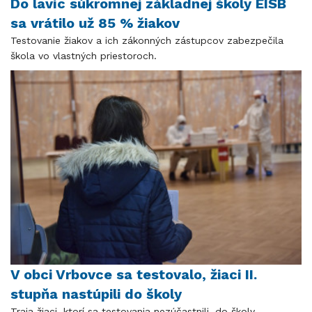
Do lavíc súkromnej základnej školy EISB
sa vrátilo už 85 % žiakov
Testovanie žiakov a ich zákonných zástupcov zabezpečila
škola vo vlastných priestoroch.
V obci Vrbovce sa testovalo, žiaci II.
stupňa nastúpili do školy
Traja žiaci, ktorí sa testovania nezúčastnili, do školy