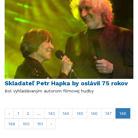
Skladateľ Petr Hapka by oslávil 75 rokov
Bol vyhľadávaným autorom filmovej hudby
‹
1
2
...
143
144
145
146
147
148
149
150
151
›