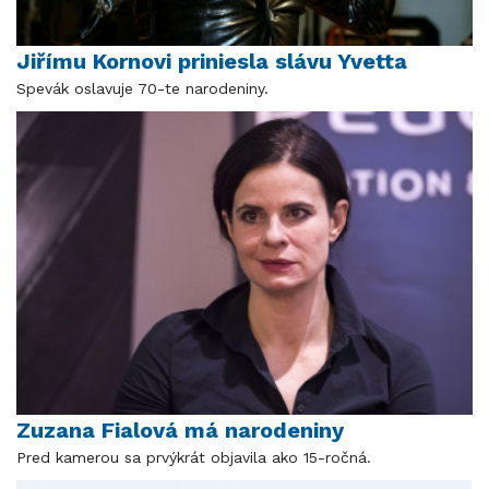
Jiřímu Kornovi priniesla slávu Yvetta
Spevák oslavuje 70-te narodeniny.
Zuzana Fialová má narodeniny
Pred kamerou sa prvýkrát objavila ako 15-ročná.