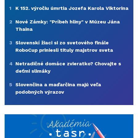
1
K 152. výročiu úmrtia Jozefa Karola Viktorina
2
Nové Zámky: "Príbeh hliny" v Múzeu Jána
Thaina
3
Slovenskí žiaci si zo svetového finále
RoboCup priniesli tituly majstrov sveta
4
Netradičné domáce zvieratko? Chovajte s
deťmi slimáky
5
Slovenčina a maďarčina majú veľa
podobných výrazov