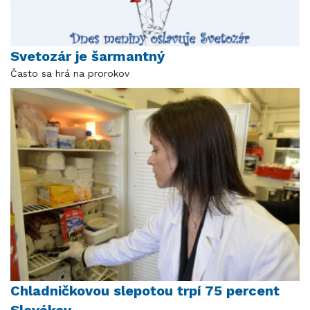
Svetozár je šarmantný
Často sa hrá na prorokov
Chladničkovou slepotou trpí 75 percent
Slovákov