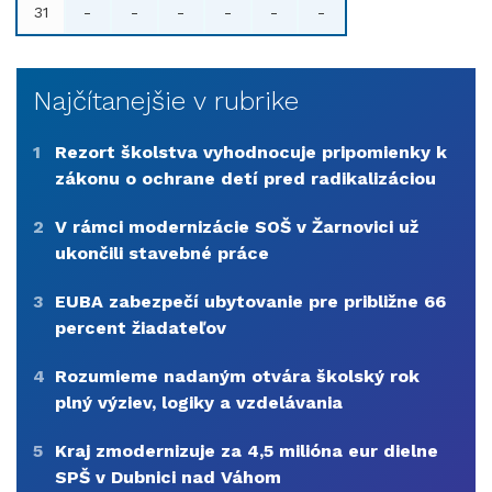
31
-
-
-
-
-
-
Najčítanejšie v rubrike
1
Rezort školstva vyhodnocuje pripomienky k
zákonu o ochrane detí pred radikalizáciou
2
V rámci modernizácie SOŠ v Žarnovici už
ukončili stavebné práce
3
EUBA zabezpečí ubytovanie pre približne 66
percent žiadateľov
4
Rozumieme nadaným otvára školský rok
plný výziev, logiky a vzdelávania
5
Kraj zmodernizuje za 4,5 milióna eur dielne
SPŠ v Dubnici nad Váhom