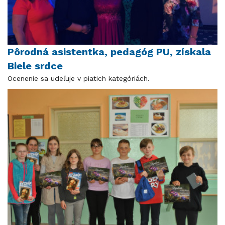
Pôrodná asistentka, pedagóg PU, získala
Biele srdce
Ocenenie sa udeľuje v piatich kategóriách.