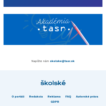
Napíšte nám
skolske@tasr.sk
O portáli
Redakcia
Reklama
FAQ
Autorské práva
GDPR