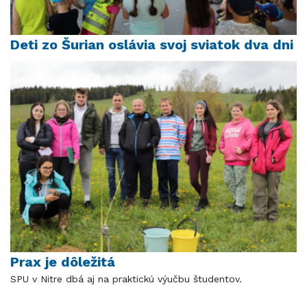
Deti zo Šurian oslávia svoj sviatok dva dni
Prax je dôležitá
SPU v Nitre dbá aj na praktickú výučbu študentov.