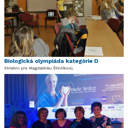
Biologická olympiáda kategórie D
Striebro pre Magdalénku Štinčíkovú.