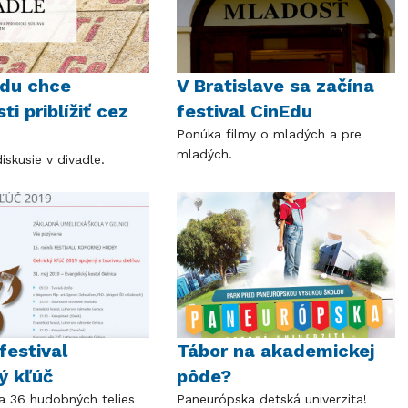
edu chce
V Bratislave sa začína
ti priblížiť cez
festival CinEdu
Ponúka filmy o mladých a pre
mladých.
diskusie v divadle.
 festival
Tábor na akademickej
ý kľúč
pôde?
sa 36 hudobných telies
Paneurópska detská univerzita!