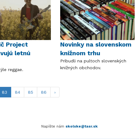
ič Project
Novinky na slovenskom
vujú letnú
knižnom trhu
Pribudli na pultoch slovenských
knižných obchodov.
týle reggae.
83
84
85
86
›
Napíšte nám
skolske@tasr.sk