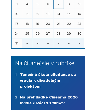
3
4
5
6
7
8
9
10
11
12
13
14
15
16
17
18
19
20
21
22
23
24
25
26
27
28
29
30
31
-
-
-
-
-
-
Najčítanejšie v rubrike
1
Tanečná škola elledanse sa
vracia k divadelným
projektom
2
Na prehliadke Cineama 2020
uvidia diváci 30 filmov