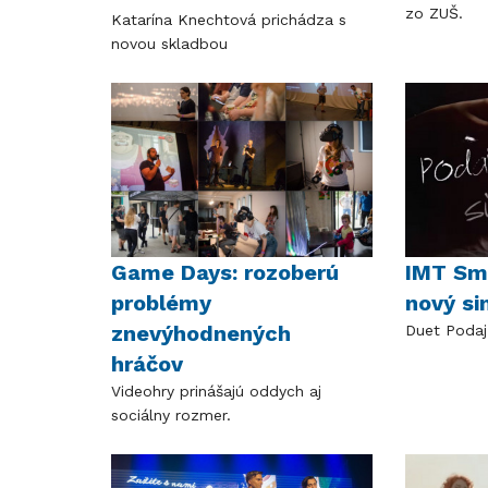
zo ZUŠ.
Katarína Knechtová prichádza s
novou skladbou
Game Days: rozoberú
IMT Smi
problémy
nový si
znevýhodnených
Duet Podaj 
hráčov
Videohry prinášajú oddych aj
sociálny rozmer.