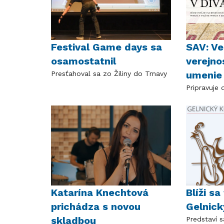
Festival Game days sa
SAV: V
osamostatnil
verejnos
umenie
Presťahoval sa zo Žiliny do Trnavy
Pripravuje 
Katarína Knechtová
Blíži sa
prichádza s novou
Gelnick
skladbou
Predstaví 