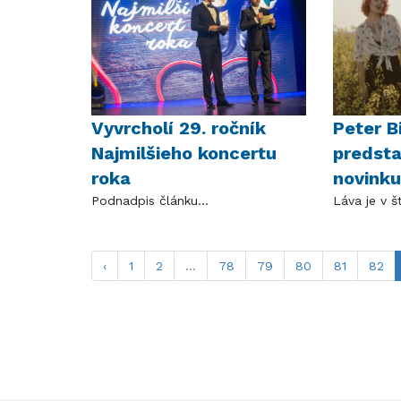
Vyvrcholí 29. ročník
Peter B
Najmilšieho koncertu
predsta
roka
novinku
Podnadpis článku...
Láva je v š
‹
1
2
...
78
79
80
81
82