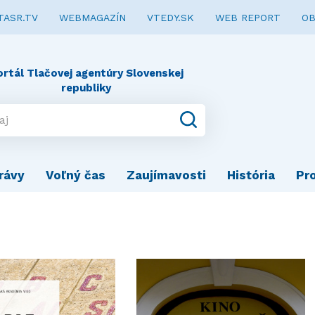
TASR.TV
WEBMAGAZÍN
VTEDY.SK
WEB REPORT
OB
ortál Tlačovej agentúry Slovenskej
republiky
rávy
Voľný čas
Zaujímavosti
História
Pr