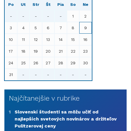
Po
Ut
Str
Št
Pia
So
Ne
-
-
-
-
-
1
2
3
4
5
6
7
8
9
10
11
12
13
14
15
16
17
18
19
20
21
22
23
24
25
26
27
28
29
30
31
-
-
-
-
-
-
Najčítanejšie v rubrike
1
Slovenskí študenti sa môžu učiť od
najlepších svetových novinárov a držiteľov
Pulitzerovej ceny