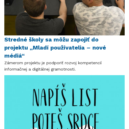
Stredné školy sa môžu zapojiť do
projektu „Mladí používatelia – nové
médiá“
Zámerom projektu je podporiť rozvoj kompetencií
informačnej a digitálnej gramotnosti.