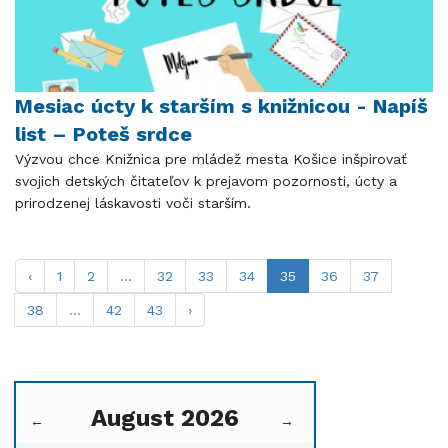
Mesiac úcty k starším s knižnicou - Napíš
list – Poteš srdce
Výzvou chce Knižnica pre mládež mesta Košice inšpirovať
svojich detských čitateľov k prejavom pozornosti, úcty a
prirodzenej láskavosti voči starším.
‹
1
2
...
32
33
34
35
36
37
38
...
42
43
›
August 2026
←
→