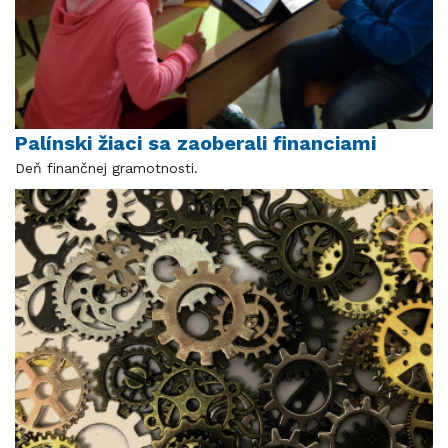
Palínski žiaci sa zaoberali financiami
Deň finančnej gramotnosti.