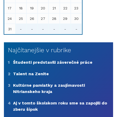
17
18
19
20
21
22
23
24
25
26
27
28
29
30
31
-
-
-
-
-
-
Najčítanejšie v rubrike
1
Študenti predstavili záverečné práce
2
Talent na Zenite
3
Kultúrne pamiatky a zaujímavosti
Nitrianskeho kraja
4
Aj v tomto školskom roku sme sa zapojili do
zberu šípok