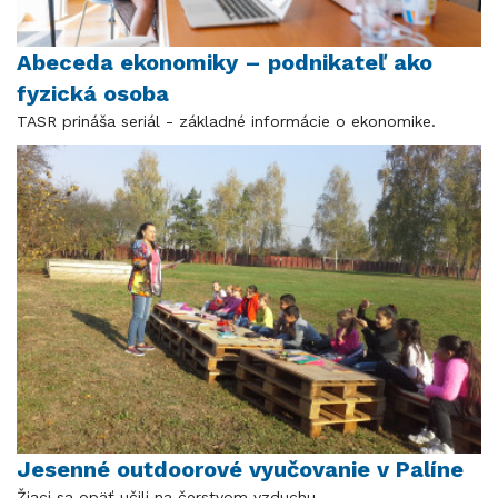
Abeceda ekonomiky – podnikateľ ako
fyzická osoba
TASR prináša seriál - základné informácie o ekonomike.
Jesenné outdoorové vyučovanie v Palíne
Žiaci sa opäť učili na čerstvom vzduchu.