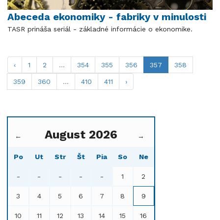
Abeceda ekonomiky - fabriky v minulosti
TASR prináša seriál - základné informácie o ekonomike.
‹
1
2
...
354
355
356
357
358
359
360
...
410
411
›
August 2026
←
→
Po
Ut
Str
Št
Pia
So
Ne
-
-
-
-
-
1
2
3
4
5
6
7
8
9
10
11
12
13
14
15
16