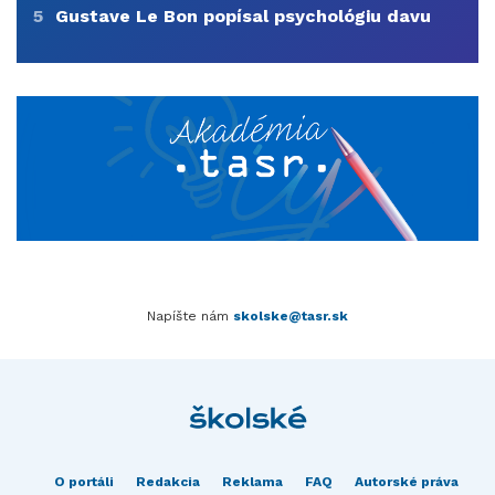
5
Gustave Le Bon popísal psychológiu davu
Napíšte nám
skolske@tasr.sk
O portáli
Redakcia
Reklama
FAQ
Autorské práva